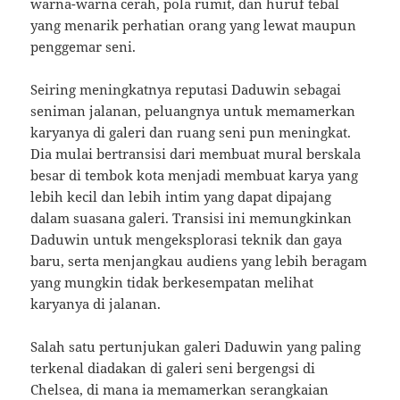
warna-warna cerah, pola rumit, dan huruf tebal
yang menarik perhatian orang yang lewat maupun
penggemar seni.
Seiring meningkatnya reputasi Daduwin sebagai
seniman jalanan, peluangnya untuk memamerkan
karyanya di galeri dan ruang seni pun meningkat.
Dia mulai bertransisi dari membuat mural berskala
besar di tembok kota menjadi membuat karya yang
lebih kecil dan lebih intim yang dapat dipajang
dalam suasana galeri. Transisi ini memungkinkan
Daduwin untuk mengeksplorasi teknik dan gaya
baru, serta menjangkau audiens yang lebih beragam
yang mungkin tidak berkesempatan melihat
karyanya di jalanan.
Salah satu pertunjukan galeri Daduwin yang paling
terkenal diadakan di galeri seni bergengsi di
Chelsea, di mana ia memamerkan serangkaian