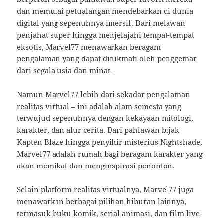
dan memulai petualangan mendebarkan di dunia
digital yang sepenuhnya imersif. Dari melawan
penjahat super hingga menjelajahi tempat-tempat
eksotis, Marvel77 menawarkan beragam
pengalaman yang dapat dinikmati oleh penggemar
dari segala usia dan minat.
Namun Marvel77 lebih dari sekadar pengalaman
realitas virtual – ini adalah alam semesta yang
terwujud sepenuhnya dengan kekayaan mitologi,
karakter, dan alur cerita. Dari pahlawan bijak
Kapten Blaze hingga penyihir misterius Nightshade,
Marvel77 adalah rumah bagi beragam karakter yang
akan memikat dan menginspirasi penonton.
Selain platform realitas virtualnya, Marvel77 juga
menawarkan berbagai pilihan hiburan lainnya,
termasuk buku komik, serial animasi, dan film live-