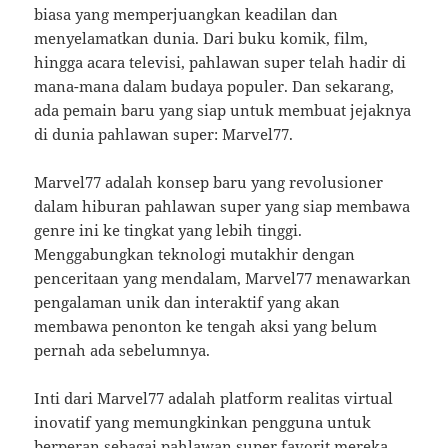
biasa yang memperjuangkan keadilan dan
menyelamatkan dunia. Dari buku komik, film,
hingga acara televisi, pahlawan super telah hadir di
mana-mana dalam budaya populer. Dan sekarang,
ada pemain baru yang siap untuk membuat jejaknya
di dunia pahlawan super: Marvel77.
Marvel77 adalah konsep baru yang revolusioner
dalam hiburan pahlawan super yang siap membawa
genre ini ke tingkat yang lebih tinggi.
Menggabungkan teknologi mutakhir dengan
penceritaan yang mendalam, Marvel77 menawarkan
pengalaman unik dan interaktif yang akan
membawa penonton ke tengah aksi yang belum
pernah ada sebelumnya.
Inti dari Marvel77 adalah platform realitas virtual
inovatif yang memungkinkan pengguna untuk
berperan sebagai pahlawan super favorit mereka