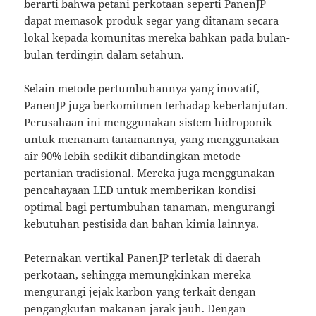
berarti bahwa petani perkotaan seperti PanenJP
dapat memasok produk segar yang ditanam secara
lokal kepada komunitas mereka bahkan pada bulan-
bulan terdingin dalam setahun.
Selain metode pertumbuhannya yang inovatif,
PanenJP juga berkomitmen terhadap keberlanjutan.
Perusahaan ini menggunakan sistem hidroponik
untuk menanam tanamannya, yang menggunakan
air 90% lebih sedikit dibandingkan metode
pertanian tradisional. Mereka juga menggunakan
pencahayaan LED untuk memberikan kondisi
optimal bagi pertumbuhan tanaman, mengurangi
kebutuhan pestisida dan bahan kimia lainnya.
Peternakan vertikal PanenJP terletak di daerah
perkotaan, sehingga memungkinkan mereka
mengurangi jejak karbon yang terkait dengan
pengangkutan makanan jarak jauh. Dengan