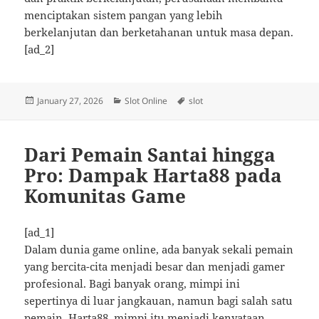
menciptakan sistem pangan yang lebih
berkelanjutan dan berketahanan untuk masa depan.
[ad_2]
Posted
Categories
Tags
January 27, 2026
Slot Online
slot
on
Dari Pemain Santai hingga
Pro: Dampak Harta88 pada
Komunitas Game
[ad_1]
Dalam dunia game online, ada banyak sekali pemain
yang bercita-cita menjadi besar dan menjadi gamer
profesional. Bagi banyak orang, mimpi ini
sepertinya di luar jangkauan, namun bagi salah satu
pemain, Harta88, mimpi itu menjadi kenyataan.