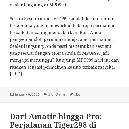
dealer langsung di MPO999.
Secara keseluruhan, MPO999 adalah kasino online
terkemuka yang menawarkan beberapa permainan
terbaik dan paling mendebarkan. Baik Anda
penggemar slot, permainan meja, atau permainan
dealer langsung, Anda pasti menemukan sesuatu
yang sesuai dengan selera Anda di MPO999. Jadi
mengapa menunggu? Kunjungi MPO999 hari ini dan
rasakan sensasi permainan kasino terbaik mereka.
[ad_2]
Posted
Categories
Tags
January 6, 2026
Slot Online
slot
on
Dari Amatir hingga Pro:
Perjalanan Tiger298 di