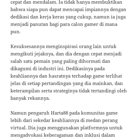
cepat dan mendalam. Ia tidak hanya membuktikan
bahwa siapa pun dapat mencapai impiannya dengan
dedikasi dan kerja keras yang cukup, namun ia juga
menjadi panutan bagi para calon gamer di mana
pun.
Kesuksesannya menginspirasi orang lain untuk
mengikuti jejaknya, dan dia dengan cepat menjadi
salah satu pemain yang paling dihormati dan
dikagumi di industri ini. Dedikasinya pada
keahliannya dan hasratnya terhadap game terlihat
jelas di setiap pertandingan yang dia mainkan, dan
keterampilan serta strateginya tidak tertandingi oleh
banyak rekannya.
Namun pengaruh Harta88 pada komunitas game
lebih dari sekedar keahliannya di medan perang
virtual. Dia juga menggunakan platformnya untuk
mengadvokasi keberagaman dan inklusi dalam