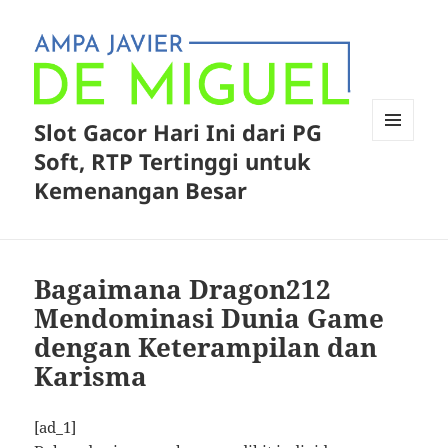
Slot Gacor Hari Ini dari PG
MENU
Soft, RTP Tertinggi untuk
AND
WIDGETS
Kemenangan Besar
Bagaimana Dragon212
Mendominasi Dunia Game
dengan Keterampilan dan
Karisma
[ad_1]