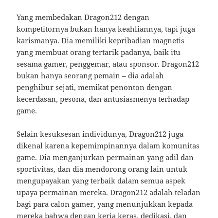
Yang membedakan Dragon212 dengan
kompetitornya bukan hanya keahliannya, tapi juga
karismanya. Dia memiliki kepribadian magnetis
yang membuat orang tertarik padanya, baik itu
sesama gamer, penggemar, atau sponsor. Dragon212
bukan hanya seorang pemain – dia adalah
penghibur sejati, memikat penonton dengan
kecerdasan, pesona, dan antusiasmenya terhadap
game.
Selain kesuksesan individunya, Dragon212 juga
dikenal karena kepemimpinannya dalam komunitas
game. Dia menganjurkan permainan yang adil dan
sportivitas, dan dia mendorong orang lain untuk
mengupayakan yang terbaik dalam semua aspek
upaya permainan mereka. Dragon212 adalah teladan
bagi para calon gamer, yang menunjukkan kepada
mereka bahwa dengan kerja keras, dedikasi, dan