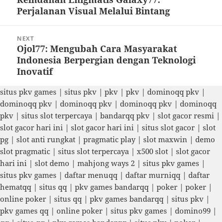
Perjalanan Visual Melalui Bintang
post:
NEXT
Ojol77: Mengubah Cara Masyarakat
Next
Indonesia Berpergian dengan Teknologi
post:
Inovatif
situs pkv games
|
situs pkv
|
pkv
|
pkv
|
dominoqq pkv
|
dominoqq pkv
|
dominoqq pkv
|
dominoqq pkv
|
dominoqq
pkv
|
situs slot terpercaya
|
bandarqq pkv
|
slot gacor resmi
|
slot gacor hari ini
|
slot gacor hari ini
|
situs slot gacor
|
slot
pg
|
slot anti rungkat
|
pragmatic play
|
slot maxwin
|
demo
slot pragmatic
|
situs slot terpercaya
|
x500 slot
|
slot gacor
hari ini
|
slot demo
|
mahjong ways 2
|
situs pkv games
|
situs pkv games
|
daftar menuqq
|
daftar murniqq
|
daftar
hematqq
|
situs qq
|
pkv games bandarqq
|
poker
|
poker
|
online poker
|
situs qq
|
pkv games bandarqq
|
situs pkv
|
pkv games qq
|
online poker
|
situs pkv games
|
domino99
|