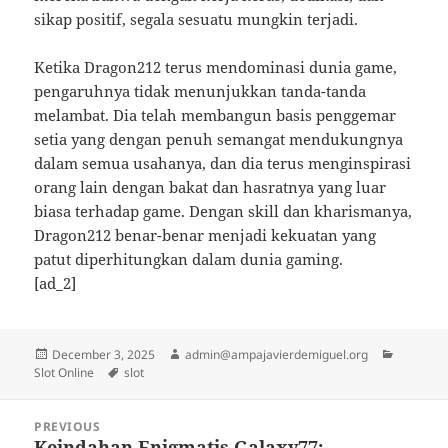
sikap positif, segala sesuatu mungkin terjadi.
Ketika Dragon212 terus mendominasi dunia game,
pengaruhnya tidak menunjukkan tanda-tanda
melambat. Dia telah membangun basis penggemar
setia yang dengan penuh semangat mendukungnya
dalam semua usahanya, dan dia terus menginspirasi
orang lain dengan bakat dan hasratnya yang luar
biasa terhadap game. Dengan skill dan kharismanya,
Dragon212 benar-benar menjadi kekuatan yang
patut diperhitungkan dalam dunia gaming.
[ad_2]
Posted
Author
Categori
December 3, 2025
admin@ampajavierdemiguel.org
on
Tags
Slot Online
slot
Post
PREVIOUS
navigation
Keindahan Enigmatis Galaxy77:
Previous