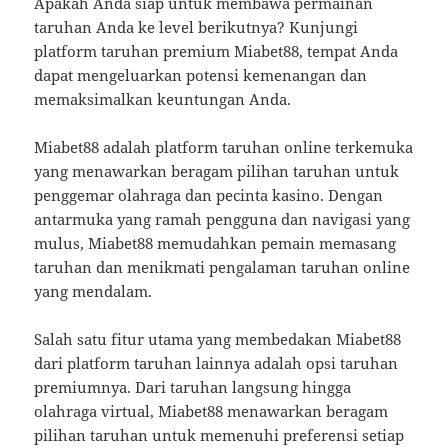
Apakah Anda siap untuk membawa permainan
taruhan Anda ke level berikutnya? Kunjungi
platform taruhan premium Miabet88, tempat Anda
dapat mengeluarkan potensi kemenangan dan
memaksimalkan keuntungan Anda.
Miabet88 adalah platform taruhan online terkemuka
yang menawarkan beragam pilihan taruhan untuk
penggemar olahraga dan pecinta kasino. Dengan
antarmuka yang ramah pengguna dan navigasi yang
mulus, Miabet88 memudahkan pemain memasang
taruhan dan menikmati pengalaman taruhan online
yang mendalam.
Salah satu fitur utama yang membedakan Miabet88
dari platform taruhan lainnya adalah opsi taruhan
premiumnya. Dari taruhan langsung hingga
olahraga virtual, Miabet88 menawarkan beragam
pilihan taruhan untuk memenuhi preferensi setiap