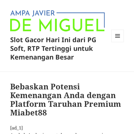
Slot Gacor Hari Ini dari PG
MENU
Soft, RTP Tertinggi untuk
AND
WIDGETS
Kemenangan Besar
Bebaskan Potensi
Kemenangan Anda dengan
Platform Taruhan Premium
Miabet88
[ad_1]