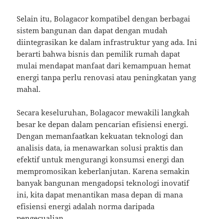
Selain itu, Bolagacor kompatibel dengan berbagai
sistem bangunan dan dapat dengan mudah
diintegrasikan ke dalam infrastruktur yang ada. Ini
berarti bahwa bisnis dan pemilik rumah dapat
mulai mendapat manfaat dari kemampuan hemat
energi tanpa perlu renovasi atau peningkatan yang
mahal.
Secara keseluruhan, Bolagacor mewakili langkah
besar ke depan dalam pencarian efisiensi energi.
Dengan memanfaatkan kekuatan teknologi dan
analisis data, ia menawarkan solusi praktis dan
efektif untuk mengurangi konsumsi energi dan
mempromosikan keberlanjutan. Karena semakin
banyak bangunan mengadopsi teknologi inovatif
ini, kita dapat menantikan masa depan di mana
efisiensi energi adalah norma daripada
pengecualian.