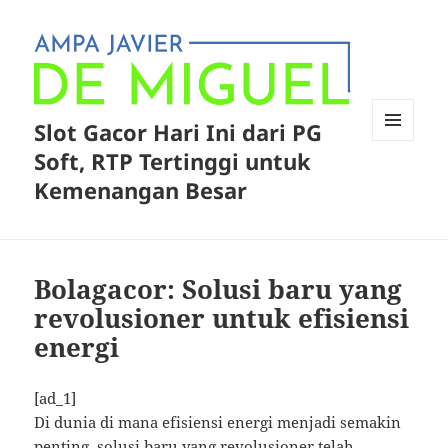
Slot Gacor Hari Ini dari PG
MENU
Soft, RTP Tertinggi untuk
AND
WIDGETS
Kemenangan Besar
Bolagacor: Solusi baru yang
revolusioner untuk efisiensi
energi
[ad_1]
Di dunia di mana efisiensi energi menjadi semakin
penting, solusi baru yang revolusioner telah