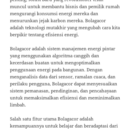
muncul untuk membantu bisnis dan pemilik rumah
mengurangi konsumsi energi mereka dan
menurunkan jejak karbon mereka. Bolagacor
adalah teknologi mutakhir yang mengubah cara kita
berpikir tentang efisiensi energi.
Bolagacor adalah sistem manajemen energi pintar
yang menggunakan algoritma canggih dan
kecerdasan buatan untuk mengoptimalkan
penggunaan energi pada bangunan. Dengan
menganalisis data dari sensor, ramalan cuaca, dan
perilaku pengguna, Bolagacor dapat menyesuaikan
sistem pemanasan, pendinginan, dan pencahayaan
untuk memaksimalkan efisiensi dan meminimalkan
limbah.
Salah satu fitur utama Bolagacor adalah
kemampuannya untuk belajar dan beradaptasi dari