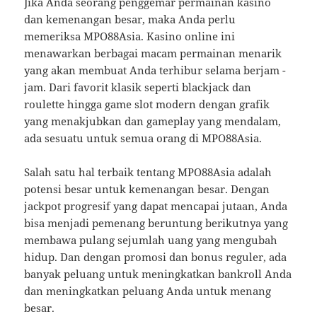
Jika Anda seorang penggemar permainan kasino
dan kemenangan besar, maka Anda perlu
memeriksa MPO88Asia. Kasino online ini
menawarkan berbagai macam permainan menarik
yang akan membuat Anda terhibur selama berjam -
jam. Dari favorit klasik seperti blackjack dan
roulette hingga game slot modern dengan grafik
yang menakjubkan dan gameplay yang mendalam,
ada sesuatu untuk semua orang di MPO88Asia.
Salah satu hal terbaik tentang MPO88Asia adalah
potensi besar untuk kemenangan besar. Dengan
jackpot progresif yang dapat mencapai jutaan, Anda
bisa menjadi pemenang beruntung berikutnya yang
membawa pulang sejumlah uang yang mengubah
hidup. Dan dengan promosi dan bonus reguler, ada
banyak peluang untuk meningkatkan bankroll Anda
dan meningkatkan peluang Anda untuk menang
besar.