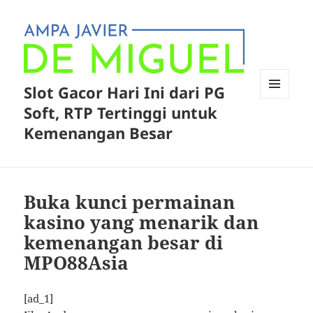
Slot Gacor Hari Ini dari PG
MENU
Soft, RTP Tertinggi untuk
AND
WIDGETS
Kemenangan Besar
Buka kunci permainan
kasino yang menarik dan
kemenangan besar di
MPO88Asia
[ad_1]