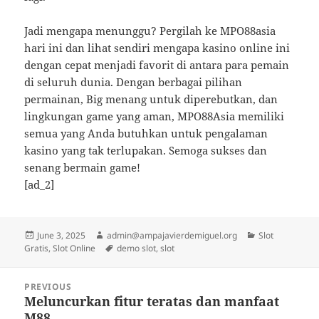
Jadi mengapa menunggu? Pergilah ke MPO88asia
hari ini dan lihat sendiri mengapa kasino online ini
dengan cepat menjadi favorit di antara para pemain
di seluruh dunia. Dengan berbagai pilihan
permainan, Big menang untuk diperebutkan, dan
lingkungan game yang aman, MPO88Asia memiliki
semua yang Anda butuhkan untuk pengalaman
kasino yang tak terlupakan. Semoga sukses dan
senang bermain game!
[ad_2]
Posted
Author
Categories
June 3, 2025
admin@ampajavierdemiguel.org
Slot
on
Tags
Gratis
,
Slot Online
demo slot
,
slot
Post
PREVIOUS
navigation
Meluncurkan fitur teratas dan manfaat
Previous
M88
post: