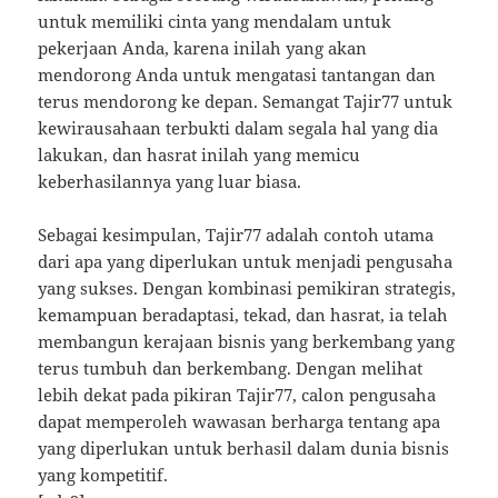
untuk memiliki cinta yang mendalam untuk
pekerjaan Anda, karena inilah yang akan
mendorong Anda untuk mengatasi tantangan dan
terus mendorong ke depan. Semangat Tajir77 untuk
kewirausahaan terbukti dalam segala hal yang dia
lakukan, dan hasrat inilah yang memicu
keberhasilannya yang luar biasa.
Sebagai kesimpulan, Tajir77 adalah contoh utama
dari apa yang diperlukan untuk menjadi pengusaha
yang sukses. Dengan kombinasi pemikiran strategis,
kemampuan beradaptasi, tekad, dan hasrat, ia telah
membangun kerajaan bisnis yang berkembang yang
terus tumbuh dan berkembang. Dengan melihat
lebih dekat pada pikiran Tajir77, calon pengusaha
dapat memperoleh wawasan berharga tentang apa
yang diperlukan untuk berhasil dalam dunia bisnis
yang kompetitif.