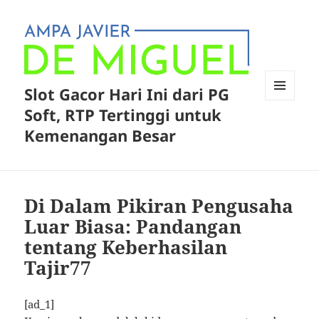
Slot Gacor Hari Ini dari PG
MENU
Soft, RTP Tertinggi untuk
AND
WIDGETS
Kemenangan Besar
Di Dalam Pikiran Pengusaha
Luar Biasa: Pandangan
tentang Keberhasilan
Tajir77
[ad_1]