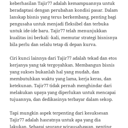
keberhasilan Tajir77 adalah kemampuannya untuk
beradaptasi dengan perubahan kondisi pasar. Dalam
lanskap bisnis yang terus berkembang, penting bagi
pengusaha untuk menjadi fleksibel dan terbuka
untuk ide-ide baru. Tajir77 telah menunjukkan
kualitas ini berkali -kali, memutar strategi bisnisnya
bila perlu dan selalu tetap di depan kurva.
Ciri kunci lainnya dari Tajir77 adalah tekad dan etos
kerjanya yang tak tergoyahkan. Membangun bisnis
yang sukses bukanlah hal yang mudah, dan
membutuhkan waktu yang lama, kerja keras, dan
ketekunan. Tajir77 tidak pernah menghindar dari
melakukan upaya yang diperlukan untuk mencapai
tujuannya, dan dedikasinya terbayar dalam sekop.
Tapi mungkin aspek terpenting dari kesuksesan
Tajir77 adalah hasratnya untuk apa yang dia
lakukan. Sebagai seorang wirausahawan, penting