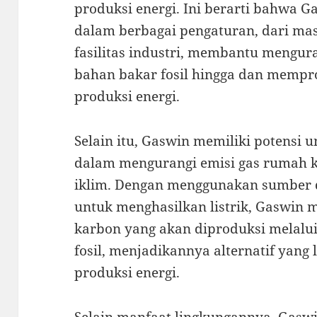
produksi energi. Ini berarti bahwa 
dalam berbagai pengaturan, dari ma
fasilitas industri, membantu mengur
bahan bakar fosil hingga dan memp
produksi energi.
Selain itu, Gaswin memiliki potensi
dalam mengurangi emisi gas rumah 
iklim. Dengan menggunakan sumber 
untuk menghasilkan listrik, Gaswin
karbon yang akan diproduksi melal
fosil, menjadikannya alternatif yang
produksi energi.