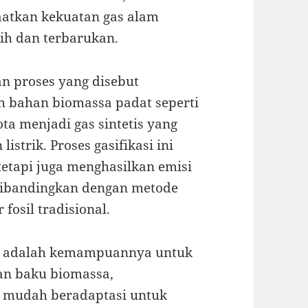
aatkan kekuatan gas alam
ih dan terbarukan.
n proses yang disebut
h bahan biomassa padat seperti
ta menjadi gas sintetis yang
strik. Proses gasifikasi ini
tetapi juga menghasilkan emisi
 dibandingkan dengan metode
fosil tradisional.
in adalah kemampuannya untuk
n baku biomassa,
n mudah beradaptasi untuk