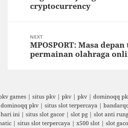
cryptocurrency
post:
NEXT
MPOSPORT: Masa depan 
Next
permainan olahraga onl
post:
 pkv games
|
situs pkv
|
pkv
|
pkv
|
dominoqq p
|
dominoqq pkv
|
situs slot terpercaya
|
bandarq
hari ini
|
situs slot gacor
|
slot pg
|
slot anti run
atic
|
situs slot terpercaya
|
x500 slot
|
slot gaco