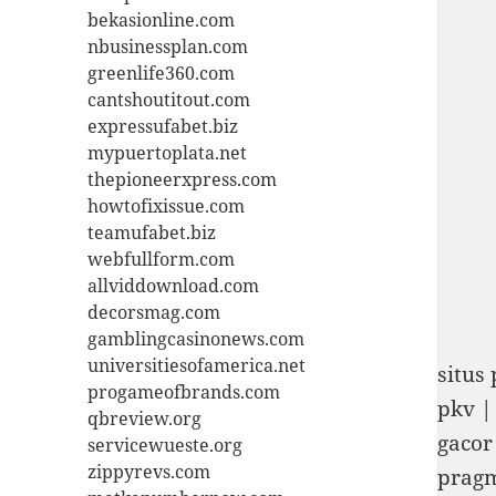
bekasionline.com
nbusinessplan.com
greenlife360.com
cantshoutitout.com
expressufabet.biz
mypuertoplata.net
thepioneerxpress.com
howtofixissue.com
teamufabet.biz
webfullform.com
allviddownload.com
decorsmag.com
gamblingcasinonews.com
universitiesofamerica.net
situs
progameofbrands.com
pkv
qbreview.org
gacor 
servicewueste.org
zippyrevs.com
pragm