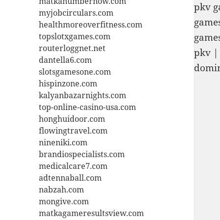
matkanumbernow.com
pkv 
myjobcirculars.com
game
healthmoreoverfitness.com
topslotxgames.com
game
routerloggnet.net
pkv
dantella6.com
domi
slotsgamesone.com
hispinzone.com
kalyanbazarnights.com
top-online-casino-usa.com
honghuidoor.com
flowingtravel.com
nineniki.com
brandiospecialists.com
medicalcare7.com
adtennaball.com
nabzah.com
mongive.com
matkagameresultsview.com