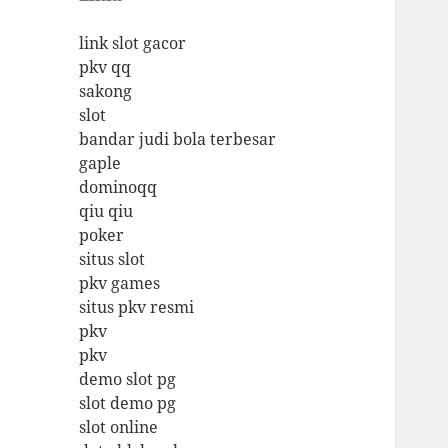
link slot gacor
pkv qq
sakong
slot
bandar judi bola terbesar
gaple
dominoqq
qiu qiu
poker
situs slot
pkv games
situs pkv resmi
pkv
pkv
demo slot pg
slot demo pg
slot online