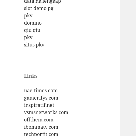
data hk lengkap
slot demo pg
pkv
domino
qiu qiu
pkv
situs pkv
Links
uae-times.com
gamerifys.com
inspiratif.net
vsmsnetworks.com
offthem.com
ibommatv.com
techporfit.com