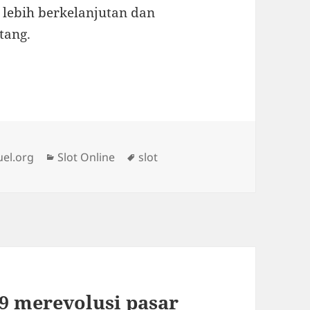
lebih berkelanjutan dan
tang.
Categories
Tags
el.org
Slot Online
slot
9 merevolusi pasar