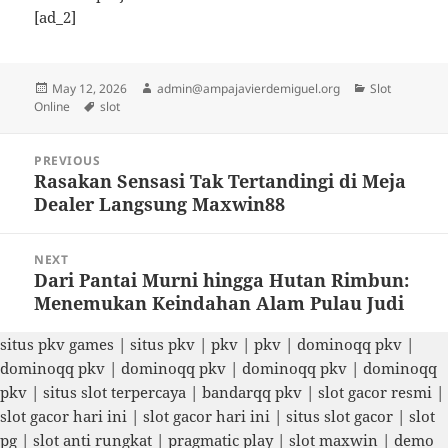
[ad_2]
Posted
Author
Categories
May 12, 2026
admin@ampajavierdemiguel.org
Slot
on
Tags
Online
slot
Post
PREVIOUS
navigation
Rasakan Sensasi Tak Tertandingi di Meja
Previous
Dealer Langsung Maxwin88
post:
NEXT
Dari Pantai Murni hingga Hutan Rimbun:
Next
Menemukan Keindahan Alam Pulau Judi
post:
situs pkv games
|
situs pkv
|
pkv
|
pkv
|
dominoqq pkv
|
dominoqq pkv
|
dominoqq pkv
|
dominoqq pkv
|
dominoqq
pkv
|
situs slot terpercaya
|
bandarqq pkv
|
slot gacor resmi
|
slot gacor hari ini
|
slot gacor hari ini
|
situs slot gacor
|
slot
pg
|
slot anti rungkat
|
pragmatic play
|
slot maxwin
|
demo