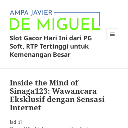
Slot Gacor Hari Ini dari PG
MENU
Soft, RTP Tertinggi untuk
AND
WIDGETS
Kemenangan Besar
Inside the Mind of
Sinaga123: Wawancara
Eksklusif dengan Sensasi
Internet
[ad_1]