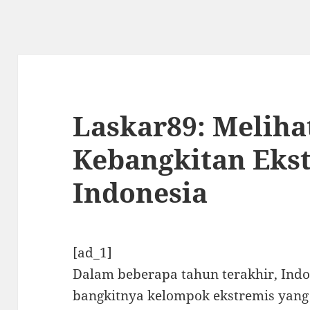
Laskar89: Meliha
Kebangkitan Eks
Indonesia
[ad_1]
Dalam beberapa tahun terakhir, Indo
bangkitnya kelompok ekstremis yan