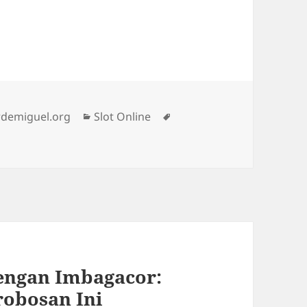
Categories
Tags
demiguel.org
Slot Online
ngan Imbagacor:
robosan Ini