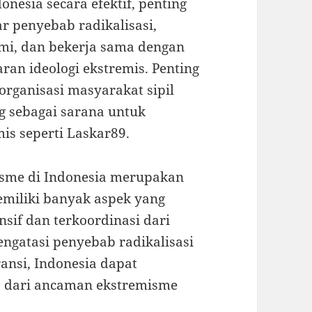
nesia secara efektif, penting
r penyebab radikalisasi,
omi, dan bekerja sama dengan
an ideologi ekstremis. Penting
rganisasi masyarakat sipil
g sebagai sarana untuk
s seperti Laskar89.
isme di Indonesia merupakan
miliki banyak aspek yang
if dan terkoordinasi dari
ngatasi penyebab radikalisasi
ansi, Indonesia dapat
 dari ancaman ekstremisme