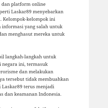
 dan platform online
perti Laskar89 menyebarkan
. Kelompok-kelompok ini
informasi yang salah untuk
n dan menghasut mereka untuk
il langkah-langkah untuk
 negara ini, termasuk
erorisme dan melakukan
aya tersebut tidak membuahkan
i Laskar89 terus menjadi
tas dan keamanan Indonesia.