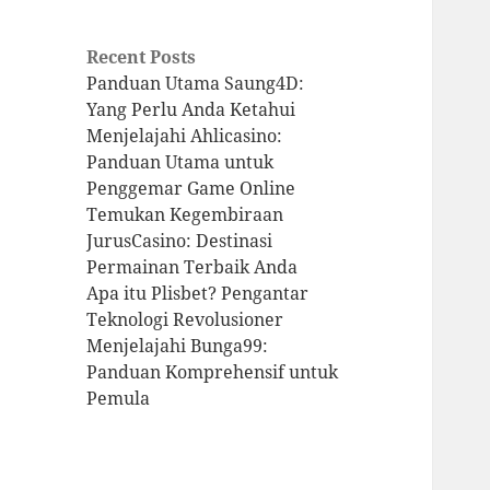
Recent Posts
Panduan Utama Saung4D:
Yang Perlu Anda Ketahui
Menjelajahi Ahlicasino:
Panduan Utama untuk
Penggemar Game Online
Temukan Kegembiraan
JurusCasino: Destinasi
Permainan Terbaik Anda
Apa itu Plisbet? Pengantar
Teknologi Revolusioner
Menjelajahi Bunga99:
Panduan Komprehensif untuk
Pemula