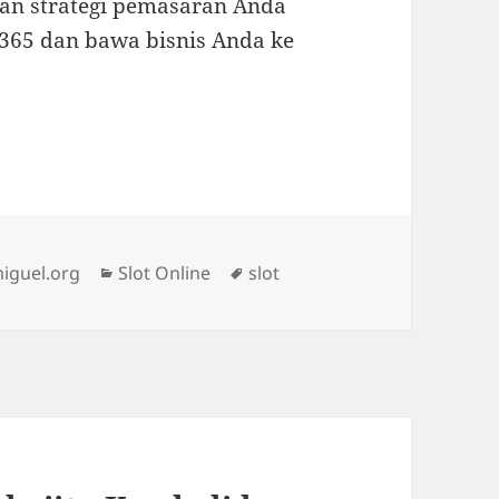
n strategi pemasaran Anda
ik365 dan bawa bisnis Anda ke
Categories
Tags
iguel.org
Slot Online
slot