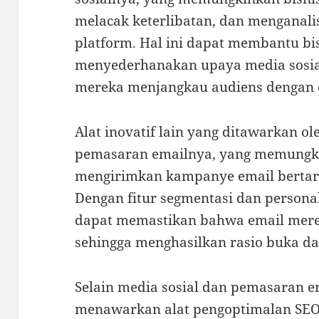
melacak keterlibatan, dan menganalis
platform. Hal ini dapat membantu b
menyederhanakan upaya media sosi
mereka menjangkau audiens dengan c
Alat inovatif lain yang ditawarkan o
pemasaran emailnya, yang memungk
mengirimkan kampanye email bertarg
Dengan fitur segmentasi dan personali
dapat memastikan bahwa email mere
sehingga menghasilkan rasio buka dan
Selain media sosial dan pemasaran e
menawarkan alat pengoptimalan SEO