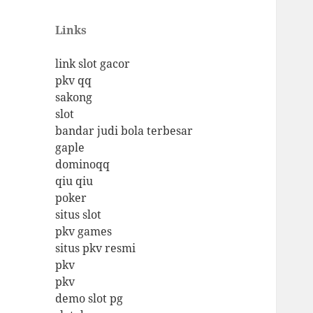
Links
link slot gacor
pkv qq
sakong
slot
bandar judi bola terbesar
gaple
dominoqq
qiu qiu
poker
situs slot
pkv games
situs pkv resmi
pkv
pkv
demo slot pg