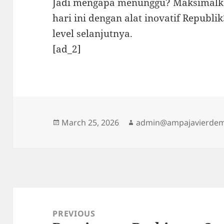
Jadi mengapa menunggu? Maksimalka
hari ini dengan alat inovatif Republ
level selanjutnya.
[ad_2]
Posted
Author
March 25, 2026
admin@ampajavierdem
on
Post
navigation
PREVIOUS