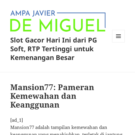
Slot Gacor Hari Ini dari PG
MENU
Soft, RTP Tertinggi untuk
AND
WIDGETS
Kemenangan Besar
Mansion77: Pameran
Kemewahan dan
Keanggunan
[ad_1]
Mansion77 adalah tampilan kemewahan dan
keanggunan yang menakjubkan, terletak di jantung