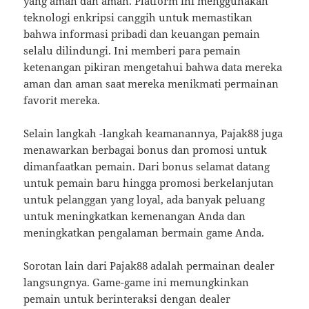
yang aman dan aman. Platform ini menggunakan
teknologi enkripsi canggih untuk memastikan
bahwa informasi pribadi dan keuangan pemain
selalu dilindungi. Ini memberi para pemain
ketenangan pikiran mengetahui bahwa data mereka
aman dan aman saat mereka menikmati permainan
favorit mereka.
Selain langkah -langkah keamanannya, Pajak88 juga
menawarkan berbagai bonus dan promosi untuk
dimanfaatkan pemain. Dari bonus selamat datang
untuk pemain baru hingga promosi berkelanjutan
untuk pelanggan yang loyal, ada banyak peluang
untuk meningkatkan kemenangan Anda dan
meningkatkan pengalaman bermain game Anda.
Sorotan lain dari Pajak88 adalah permainan dealer
langsungnya. Game-game ini memungkinkan
pemain untuk berinteraksi dengan dealer