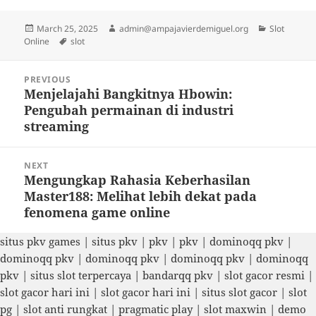
Posted
Author
Categories
March 25, 2025
admin@ampajavierdemiguel.org
Slot
on
Tags
Online
slot
Post
PREVIOUS
navigation
Menjelajahi Bangkitnya Hbowin:
Previous
Pengubah permainan di industri
post:
streaming
NEXT
Mengungkap Rahasia Keberhasilan
Next
Master188: Melihat lebih dekat pada
post:
fenomena game online
situs pkv games
|
situs pkv
|
pkv
|
pkv
|
dominoqq pkv
|
dominoqq pkv
|
dominoqq pkv
|
dominoqq pkv
|
dominoqq
pkv
|
situs slot terpercaya
|
bandarqq pkv
|
slot gacor resmi
|
slot gacor hari ini
|
slot gacor hari ini
|
situs slot gacor
|
slot
pg
|
slot anti rungkat
|
pragmatic play
|
slot maxwin
|
demo