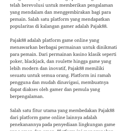
telah berevolusi untuk memberikan pengalaman
yang mendalam dan menggembirakan bagi para
pemain. Salah satu platform yang mendapatkan
popularitas di kalangan gamer adalah Pajak88.
Pajak88 adalah platform game online yang
menawarkan berbagai permainan untuk dinikmati
para pemain. Dari permainan kasino klasik seperti
poker, blackjack, dan roulette hingga game yang
lebih modern dan inovatif, Pajak88 memiliki
sesuatu untuk semua orang. Platform ini ramah
pengguna dan mudah dinavigasi, membuatnya
dapat diakses oleh gamer dan pemula yang
berpengalaman.
Salah satu fitur utama yang membedakan Pajak88
dari platform game online lainnya adalah
penekanannya pada penyediaan lingkungan game