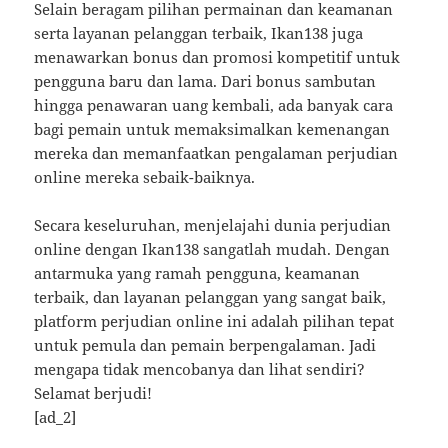
Selain beragam pilihan permainan dan keamanan
serta layanan pelanggan terbaik, Ikan138 juga
menawarkan bonus dan promosi kompetitif untuk
pengguna baru dan lama. Dari bonus sambutan
hingga penawaran uang kembali, ada banyak cara
bagi pemain untuk memaksimalkan kemenangan
mereka dan memanfaatkan pengalaman perjudian
online mereka sebaik-baiknya.
Secara keseluruhan, menjelajahi dunia perjudian
online dengan Ikan138 sangatlah mudah. Dengan
antarmuka yang ramah pengguna, keamanan
terbaik, dan layanan pelanggan yang sangat baik,
platform perjudian online ini adalah pilihan tepat
untuk pemula dan pemain berpengalaman. Jadi
mengapa tidak mencobanya dan lihat sendiri?
Selamat berjudi!
[ad_2]