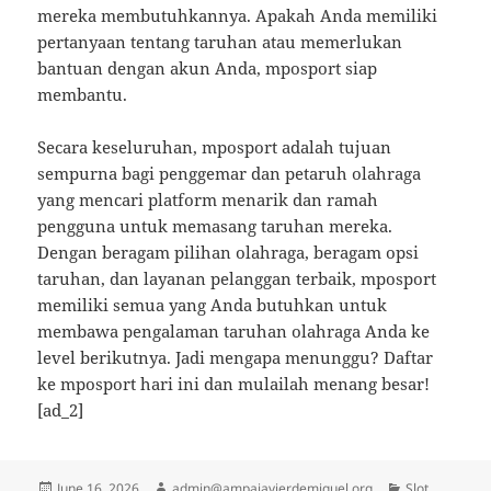
mereka membutuhkannya. Apakah Anda memiliki
pertanyaan tentang taruhan atau memerlukan
bantuan dengan akun Anda, mposport siap
membantu.
Secara keseluruhan, mposport adalah tujuan
sempurna bagi penggemar dan petaruh olahraga
yang mencari platform menarik dan ramah
pengguna untuk memasang taruhan mereka.
Dengan beragam pilihan olahraga, beragam opsi
taruhan, dan layanan pelanggan terbaik, mposport
memiliki semua yang Anda butuhkan untuk
membawa pengalaman taruhan olahraga Anda ke
level berikutnya. Jadi mengapa menunggu? Daftar
ke mposport hari ini dan mulailah menang besar!
[ad_2]
Posted
Author
Categories
June 16, 2026
admin@ampajavierdemiguel.org
Slot