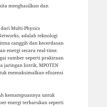
kita menghasilkan dan
ari Multi-Physics
Networks, adalah teknologi
itma canggih dan kecerdasan
n energi secara real-time.
gai sumber seperti prakiraan
a jaringan listrik, MPOTEN
tuk memaksimalkan efisiensi
alah kemampuannya untuk
r energi terbarukan seperti