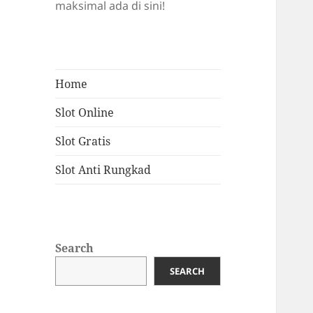
maksimal ada di sini!
Home
Slot Online
Slot Gratis
Slot Anti Rungkad
Search
SEARCH