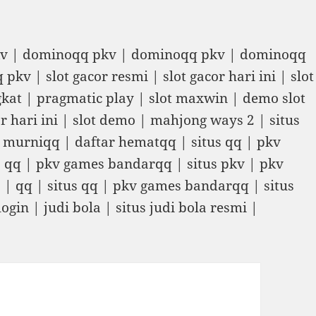
kv
|
dominoqq pkv
|
dominoqq pkv
|
dominoqq
q pkv
|
slot gacor resmi
|
slot gacor hari ini
|
slot
gkat
|
pragmatic play
|
slot maxwin
|
demo slot
r hari ini
|
slot demo
|
mahjong ways 2
|
situs
r murniqq
|
daftar hematqq
|
situs qq
|
pkv
s qq
|
pkv games bandarqq
|
situs pkv
|
pkv
9
|
qq
|
situs qq
|
pkv games bandarqq
|
situs
login
|
judi bola
|
situs judi bola resmi
|