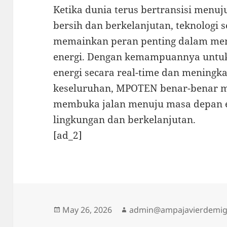
Ketika dunia terus bertransisi menuj
bersih dan berkelanjutan, teknologi
memainkan peran penting dalam me
energi. Dengan kemampuannya untuk
energi secara real-time dan meningka
keseluruhan, MPOTEN benar-benar 
membuka jalan menuju masa depan e
lingkungan dan berkelanjutan.
[ad_2]
Posted
Author
May 26, 2026
admin@ampajavierdemig
on