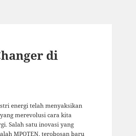
hanger di
stri energi telah menyaksikan
yang merevolusi cara kita
. Salah satu inovasi yang
adalah MPOTEN, terobosan baru