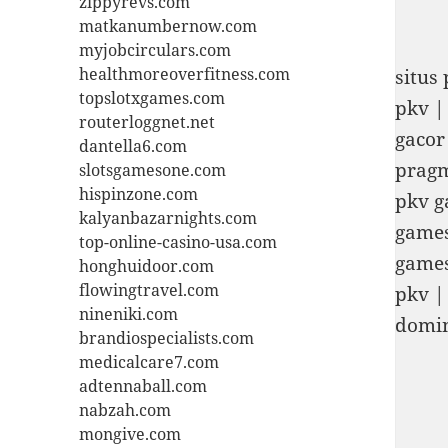
zippyrevs.com
matkanumbernow.com
myjobcirculars.com
healthmoreoverfitness.com
situs
topslotxgames.com
pkv
routerloggnet.net
gacor 
dantella6.com
pragm
slotsgamesone.com
hispinzone.com
pkv 
kalyanbazarnights.com
game
top-online-casino-usa.com
game
honghuidoor.com
flowingtravel.com
pkv
nineniki.com
domi
brandiospecialists.com
medicalcare7.com
adtennaball.com
nabzah.com
mongive.com