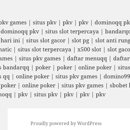
 pkv games
|
situs pkv
|
pkv
|
pkv
|
dominoqq p
|
dominoqq pkv
|
situs slot terpercaya
|
bandarq
hari ini
|
situs slot gacor
|
slot pg
|
slot anti run
atic
|
situs slot terpercaya
|
x500 slot
|
slot gaco
games
|
situs pkv games
|
daftar menuqq
|
dafta
s bandarqq
|
poker
|
poker
|
online poker
|
situ
s qq
|
online poker
|
situs pkv games
|
domino9
|
poker
|
online poker
|
situs pkv games
|
sbobet 
noqq
|
pkv
|
situs pkv
|
pkv
|
pkv
|
pkv
Proudly powered by WordPress