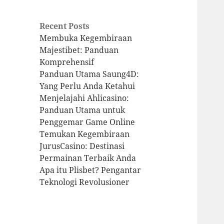
Recent Posts
Membuka Kegembiraan
Majestibet: Panduan
Komprehensif
Panduan Utama Saung4D:
Yang Perlu Anda Ketahui
Menjelajahi Ahlicasino:
Panduan Utama untuk
Penggemar Game Online
Temukan Kegembiraan
JurusCasino: Destinasi
Permainan Terbaik Anda
Apa itu Plisbet? Pengantar
Teknologi Revolusioner