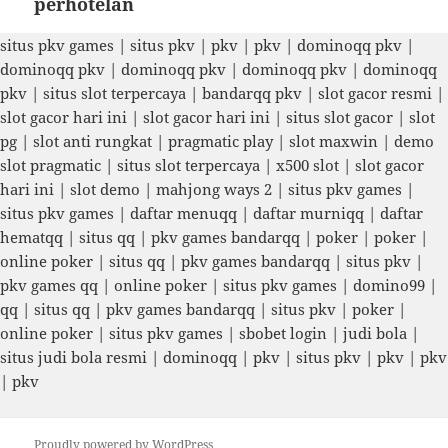
perhotelan
post:
situs pkv games
|
situs pkv
|
pkv
|
pkv
|
dominoqq pkv
|
dominoqq pkv
|
dominoqq pkv
|
dominoqq pkv
|
dominoqq
pkv
|
situs slot terpercaya
|
bandarqq pkv
|
slot gacor resmi
|
slot gacor hari ini
|
slot gacor hari ini
|
situs slot gacor
|
slot
pg
|
slot anti rungkat
|
pragmatic play
|
slot maxwin
|
demo
slot pragmatic
|
situs slot terpercaya
|
x500 slot
|
slot gacor
hari ini
|
slot demo
|
mahjong ways 2
|
situs pkv games
|
situs pkv games
|
daftar menuqq
|
daftar murniqq
|
daftar
hematqq
|
situs qq
|
pkv games bandarqq
|
poker
|
poker
|
online poker
|
situs qq
|
pkv games bandarqq
|
situs pkv
|
pkv games qq
|
online poker
|
situs pkv games
|
domino99
|
qq
|
situs qq
|
pkv games bandarqq
|
situs pkv
|
poker
|
online poker
|
situs pkv games
|
sbobet login
|
judi bola
|
situs judi bola resmi
|
dominoqq
|
pkv
|
situs pkv
|
pkv
|
pkv
|
pkv
Proudly powered by WordPress