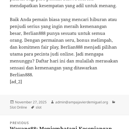
mendapatkan kesempatan yang adil untuk menang.
Baik Anda pemain biasa yang mencari hiburan atau
penjudi serius yang ingin meraih kemenangan
besar, Berlian888 punya sesuatu untuk semua
orang. Dengan permainan seru, bonus melimpah,
dan komitmen fair play, Berlian888 menjadi pilihan
utama para pecinta judi online. Jadi mengapa
menunggu? Daftar hari ini dan mulailah merasakan
sensasi dan kemenangan yang ditawarkan
Berlian888.
[ad_2]
Posted
Author
Categor
November 27, 2025
admin@ampajavierdemiguel.org
on
Tags
Slot Online
slot
Post
PREVIOUS
navigation
Wayang88: Menjembatani Kesenjangan
Previous