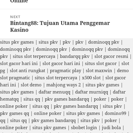
Online
post:
NEXT
Bintang88: Tujuan Utama Penggemar
Next
Kasino
post:
situs pkv games
|
situs pkv
|
pkv
|
pkv
|
dominoqq pkv
|
dominoqq pkv
|
dominoqq pkv
|
dominoqq pkv
|
dominoqq
pkv
|
situs slot terpercaya
|
bandarqq pkv
|
slot gacor resmi
|
slot gacor hari ini
|
slot gacor hari ini
|
situs slot gacor
|
slot
pg
|
slot anti rungkat
|
pragmatic play
|
slot maxwin
|
demo
slot pragmatic
|
situs slot terpercaya
|
x500 slot
|
slot gacor
hari ini
|
slot demo
|
mahjong ways 2
|
situs pkv games
|
situs pkv games
|
daftar menuqq
|
daftar murniqq
|
daftar
hematqq
|
situs qq
|
pkv games bandarqq
|
poker
|
poker
|
online poker
|
situs qq
|
pkv games bandarqq
|
situs pkv
|
pkv games qq
|
online poker
|
situs pkv games
|
domino99
|
qq
|
situs qq
|
pkv games bandarqq
|
situs pkv
|
poker
|
online poker
|
situs pkv games
|
sbobet login
|
judi bola
|