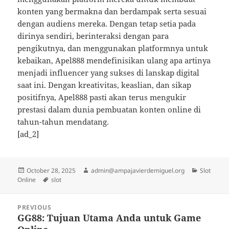
konten yang bermakna dan berdampak serta sesuai
dengan audiens mereka. Dengan tetap setia pada
dirinya sendiri, berinteraksi dengan para
pengikutnya, dan menggunakan platformnya untuk
kebaikan, Apel888 mendefinisikan ulang apa artinya
menjadi influencer yang sukses di lanskap digital
saat ini. Dengan kreativitas, keaslian, dan sikap
positifnya, Apel888 pasti akan terus mengukir
prestasi dalam dunia pembuatan konten online di
tahun-tahun mendatang.
[ad_2]
Posted
Author
Categorie
October 28, 2025
admin@ampajavierdemiguel.org
Slot
on
Tags
Online
slot
Post
PREVIOUS
navigation
GG88: Tujuan Utama Anda untuk Game
Previous