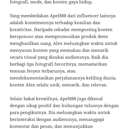
fotografi, mode, dan konten gaya hidup.
Yang membedakan Apel888 dari influencer lainnya
adalah komitmennya terhadap keaslian dan
kreativitas. Daripada sekadar memposting konten
bersponsor atau mempromosikan produk demi
menghasilkan uang, Alex meluangkan waktu untuk
menyusun konten yang memukau dan menarik
secara visual yang disukai audiensnya. Baik dia
berbagi tips fotografi favoritnya, memamerkan
temuan fesyen terbarunya, atau
mendokumentasikan perjalanannya keliling dunia,
konten Alex selalu unik, menarik, dan relevan.
Selain bakat kreatifnya, Apel888 juga dikenal
dengan sikap positif dan hubungan tulusnya dengan
para pengikutnya. Dia meluangkan waktu untuk
berinteraksi dengan audiensnya, menanggapi
komentar dan pesan, dan menunjukkan