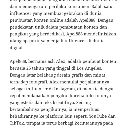
dan memengaruhi perilaku konsumen. Salah satu
influencer yang membuat gebrakan di dunia
pembuatan konten online adalah Apel888. Dengan
pendekatan unik dalam pembuatan konten dan
pengikut yang berdedikasi, Apel888 mendefinisikan
ulang apa artinya menjadi influencer di dunia
digital.
Apel888, bernama asli Alex, adalah pembuat konten
berusia 25 tahun yang tinggal di Los Angeles.
Dengan latar belakang desain grafis dan minat
terhadap fotografi, Alex memulai perjalanannya
sebagai influencer di Instagram, di mana ia dengan
cepat mendapatkan pengikut karena foto-fotonya
yang estetis dan teks kreatifnya. Seiring
bertambahnya pengikutnya, ia memperluas
kehadirannya ke platform lain seperti YouTube dan
TikTok, tempat ia terus berbagi kecintaannya pada