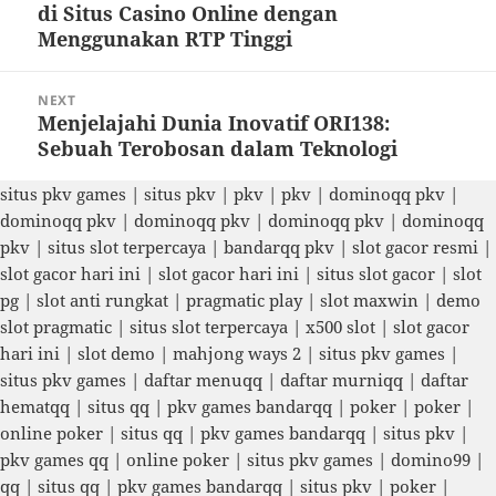
di Situs Casino Online dengan
post:
Menggunakan RTP Tinggi
NEXT
Menjelajahi Dunia Inovatif ORI138:
Next
Sebuah Terobosan dalam Teknologi
post:
situs pkv games
|
situs pkv
|
pkv
|
pkv
|
dominoqq pkv
|
dominoqq pkv
|
dominoqq pkv
|
dominoqq pkv
|
dominoqq
pkv
|
situs slot terpercaya
|
bandarqq pkv
|
slot gacor resmi
|
slot gacor hari ini
|
slot gacor hari ini
|
situs slot gacor
|
slot
pg
|
slot anti rungkat
|
pragmatic play
|
slot maxwin
|
demo
slot pragmatic
|
situs slot terpercaya
|
x500 slot
|
slot gacor
hari ini
|
slot demo
|
mahjong ways 2
|
situs pkv games
|
situs pkv games
|
daftar menuqq
|
daftar murniqq
|
daftar
hematqq
|
situs qq
|
pkv games bandarqq
|
poker
|
poker
|
online poker
|
situs qq
|
pkv games bandarqq
|
situs pkv
|
pkv games qq
|
online poker
|
situs pkv games
|
domino99
|
qq
|
situs qq
|
pkv games bandarqq
|
situs pkv
|
poker
|