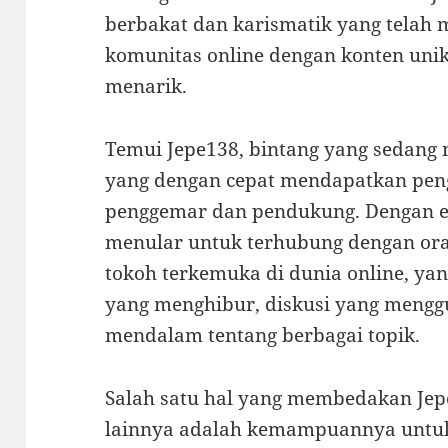
berbakat dan karismatik yang telah
komunitas online dengan konten uni
menarik.
Temui Jepe138, bintang yang sedang 
yang dengan cepat mendapatkan pengi
penggemar dan pendukung. Dengan e
menular untuk terhubung dengan oran
tokoh terkemuka di dunia online, ya
yang menghibur, diskusi yang mengg
mendalam tentang berbagai topik.
Salah satu hal yang membedakan Jepe
lainnya adalah kemampuannya untu