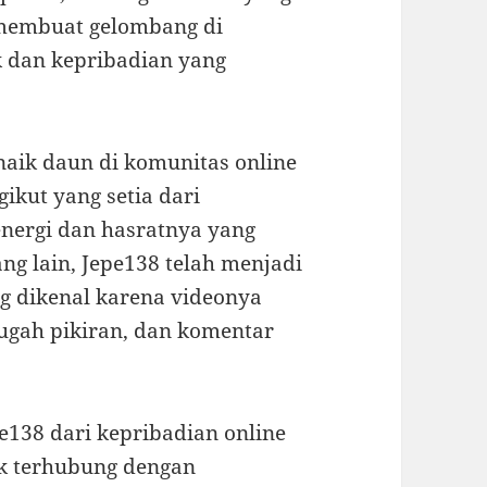
 membuat gelombang di
k dan kepribadian yang
naik daun di komunitas online
kut yang setia dari
nergi dan hasratnya yang
g lain, Jepe138 telah menjadi
ng dikenal karena videonya
ugah pikiran, dan komentar
138 dari kepribadian online
k terhubung dengan