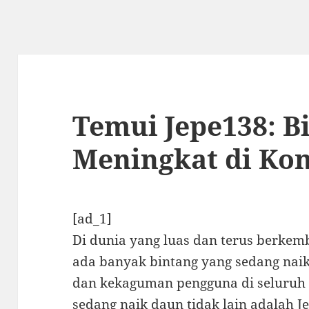
Temui Jepe138: B
Meningkat di Ko
[ad_1]
Di dunia yang luas dan terus berkem
ada banyak bintang yang sedang nai
dan kekaguman pengguna di seluruh d
sedang naik daun tidak lain adalah J