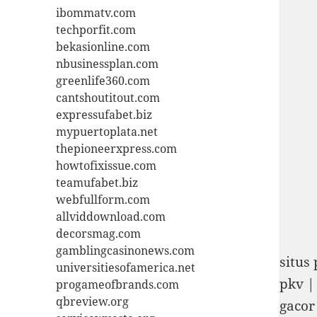
ibommatv.com
techporfit.com
bekasionline.com
nbusinessplan.com
greenlife360.com
cantshoutitout.com
expressufabet.biz
mypuertoplata.net
thepioneerxpress.com
howtofixissue.com
teamufabet.biz
webfullform.com
allviddownload.com
decorsmag.com
gamblingcasinonews.com
situs
universitiesofamerica.net
pkv
progameofbrands.com
qbreview.org
gacor 