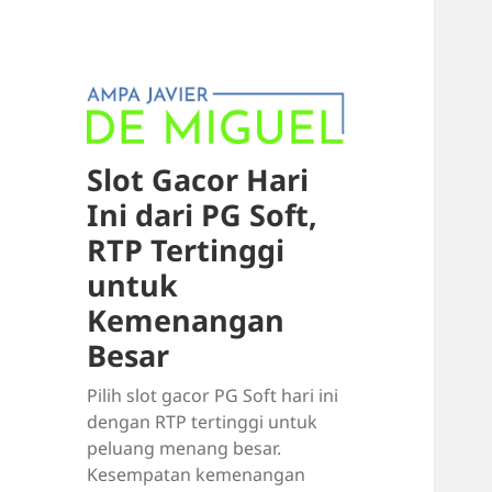
Slot Gacor Hari
Ini dari PG Soft,
RTP Tertinggi
untuk
Kemenangan
Besar
Pilih slot gacor PG Soft hari ini
dengan RTP tertinggi untuk
peluang menang besar.
Kesempatan kemenangan