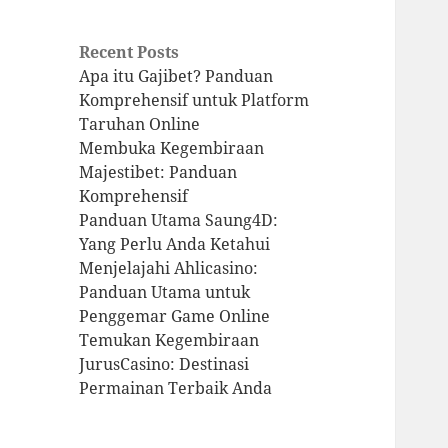
Recent Posts
Apa itu Gajibet? Panduan
Komprehensif untuk Platform
Taruhan Online
Membuka Kegembiraan
Majestibet: Panduan
Komprehensif
Panduan Utama Saung4D:
Yang Perlu Anda Ketahui
Menjelajahi Ahlicasino:
Panduan Utama untuk
Penggemar Game Online
Temukan Kegembiraan
JurusCasino: Destinasi
Permainan Terbaik Anda