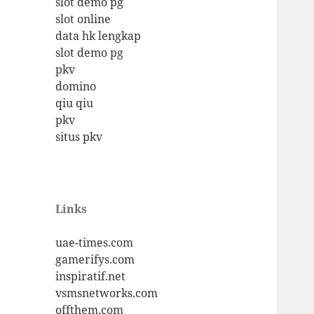
slot demo pg
slot online
data hk lengkap
slot demo pg
pkv
domino
qiu qiu
pkv
situs pkv
Links
uae-times.com
gamerifys.com
inspiratif.net
vsmsnetworks.com
offthem.com