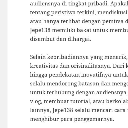
audiensnya di tingkat pribadi. Apak
tentang peristiwa terkini, mendiskus
atau hanya terlibat dengan pemirsa 
Jepe138 memiliki bakat untuk memb
disambut dan dihargai.
Selain kepribadiannya yang menarik,
kreativitas dan orisinalitasnya. Dar
hingga pendekatan inovatifnya untu
selalu mendorong batasan dan mengek
untuk terhubung dengan audiensnya.
vlog, membuat tutorial, atau berkola
lainnya, Jepe138 selalu mencari cara
menghibur para penggemarnya.