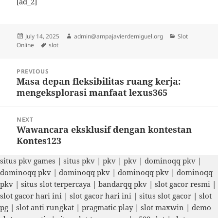
[ad_2]
Posted
Author
Categories
July 14, 2025
admin@ampajavierdemiguel.org
Slot
on
Tags
Online
slot
Post
PREVIOUS
navigation
Masa depan fleksibilitas ruang kerja:
Previous
mengeksplorasi manfaat lexus365
post:
NEXT
Wawancara eksklusif dengan kontestan
Next
Kontes123
post:
situs pkv games
|
situs pkv
|
pkv
|
pkv
|
dominoqq pkv
|
dominoqq pkv
|
dominoqq pkv
|
dominoqq pkv
|
dominoqq
pkv
|
situs slot terpercaya
|
bandarqq pkv
|
slot gacor resmi
|
slot gacor hari ini
|
slot gacor hari ini
|
situs slot gacor
|
slot
pg
|
slot anti rungkat
|
pragmatic play
|
slot maxwin
|
demo