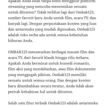
Apakah Anda lelah tanpa henti menggulir platform
streaming yang mencoba menemukan sesuatu
untuk ditonton? Tidak terlihat lagi dari Ombak123,
sumber favorit baru Anda untuk film, acara TV, dan
banyak lagi. Dengan perpustakaan konten yang luas
dan antarmuka yang mudah digunakan, Ombak123
adalah toko serba ada untuk semua kebutuhan
hiburan Anda.
OMBAK123 menawarkan berbagai macam film dan
acara TV, dari favorit klasik hingga rilis terbaru.
Apakah Anda berminat untuk komedi romantis,
film aksi yang mendebarkan, atau film dokumenter
yang menggugah pikiran, Ombak123 memiliki
sesuatu untuk semua orang. Dan dengan konten
baru ditambahkan secara teratur, Anda tidak akan
pernah kehabisan hal untuk ditonton.
Salah satu fitur terbaik Ombak123 adalah antarmuka