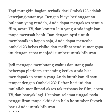
Tapi mungkin bagian terbaik dari Ombak123 adalah
keterjangkauannya. Dengan biaya berlangganan
bulanan yang rendah, Anda dapat mengakses semua
film, acara TV, dan konten lain yang Anda inginkan
tanpa merusak bank. Dan dengan opsi untuk
membatalkan kapan saja, Anda dapat mencoba
ombak123 bebas risiko dan melihat sendiri mengapa
itu dengan cepat menjadi sumber untuk hiburan.
Jadi mengapa membuang waktu dan uang pada
beberapa platform streaming ketika Anda bisa
mendapatkan semua yang Anda butuhkan di satu
tempat dengan Ombak123? Daftar hari ini dan
mulailah menikmati akses tak terbatas ke film, acara
TV, dan banyak lagi. Ucapkan selamat tinggal pada
pengguliran tanpa akhir dan halo ke sumber favorit
baru Anda untuk hiburan.