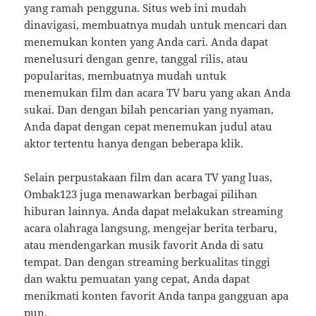
yang ramah pengguna. Situs web ini mudah
dinavigasi, membuatnya mudah untuk mencari dan
menemukan konten yang Anda cari. Anda dapat
menelusuri dengan genre, tanggal rilis, atau
popularitas, membuatnya mudah untuk
menemukan film dan acara TV baru yang akan Anda
sukai. Dan dengan bilah pencarian yang nyaman,
Anda dapat dengan cepat menemukan judul atau
aktor tertentu hanya dengan beberapa klik.
Selain perpustakaan film dan acara TV yang luas,
Ombak123 juga menawarkan berbagai pilihan
hiburan lainnya. Anda dapat melakukan streaming
acara olahraga langsung, mengejar berita terbaru,
atau mendengarkan musik favorit Anda di satu
tempat. Dan dengan streaming berkualitas tinggi
dan waktu pemuatan yang cepat, Anda dapat
menikmati konten favorit Anda tanpa gangguan apa
pun.