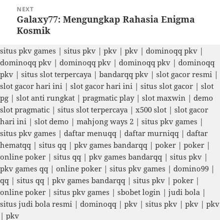
NEXT
Galaxy77: Mengungkap Rahasia Enigma
Next
Kosmik
post:
situs pkv games
|
situs pkv
|
pkv
|
pkv
|
dominoqq pkv
|
dominoqq pkv
|
dominoqq pkv
|
dominoqq pkv
|
dominoqq
pkv
|
situs slot terpercaya
|
bandarqq pkv
|
slot gacor resmi
|
slot gacor hari ini
|
slot gacor hari ini
|
situs slot gacor
|
slot
pg
|
slot anti rungkat
|
pragmatic play
|
slot maxwin
|
demo
slot pragmatic
|
situs slot terpercaya
|
x500 slot
|
slot gacor
hari ini
|
slot demo
|
mahjong ways 2
|
situs pkv games
|
situs pkv games
|
daftar menuqq
|
daftar murniqq
|
daftar
hematqq
|
situs qq
|
pkv games bandarqq
|
poker
|
poker
|
online poker
|
situs qq
|
pkv games bandarqq
|
situs pkv
|
pkv games qq
|
online poker
|
situs pkv games
|
domino99
|
qq
|
situs qq
|
pkv games bandarqq
|
situs pkv
|
poker
|
online poker
|
situs pkv games
|
sbobet login
|
judi bola
|
situs judi bola resmi
|
dominoqq
|
pkv
|
situs pkv
|
pkv
|
pkv
|
pkv