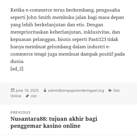
Ketika e-commerce terus berkembang, pengusaha
seperti John Smith membuka jalan bagi masa depan
yang lebih berkelanjutan dan etis. Dengan
memprioritaskan keberlanjutan, inklusivitas, dan
kepuasan pelanggan, bisnis seperti Pasti123 tidak
hanya membuat gelombang dalam industri e-
commerce tetapi juga membuat dampak positif pada
dunia.
[ad_2]
Posted
Author
Categories
June 18, 2025
admin@ampajavierdemiguel.org
Slot
on
Tags
Online
slot
Post
PREVIOUS
navigation
Nusantara88: tujuan akhir bagi
Previous
penggemar kasino online
post: