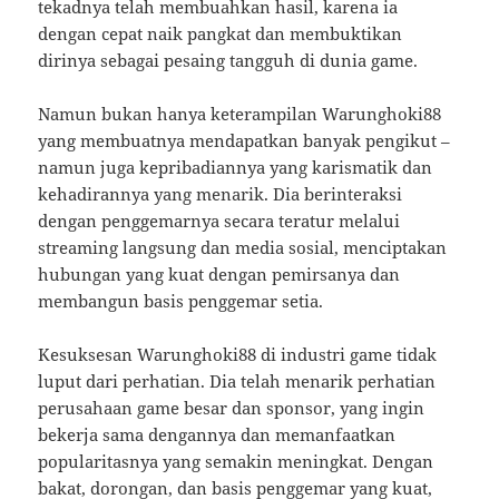
tekadnya telah membuahkan hasil, karena ia
dengan cepat naik pangkat dan membuktikan
dirinya sebagai pesaing tangguh di dunia game.
Namun bukan hanya keterampilan Warunghoki88
yang membuatnya mendapatkan banyak pengikut –
namun juga kepribadiannya yang karismatik dan
kehadirannya yang menarik. Dia berinteraksi
dengan penggemarnya secara teratur melalui
streaming langsung dan media sosial, menciptakan
hubungan yang kuat dengan pemirsanya dan
membangun basis penggemar setia.
Kesuksesan Warunghoki88 di industri game tidak
luput dari perhatian. Dia telah menarik perhatian
perusahaan game besar dan sponsor, yang ingin
bekerja sama dengannya dan memanfaatkan
popularitasnya yang semakin meningkat. Dengan
bakat, dorongan, dan basis penggemar yang kuat,