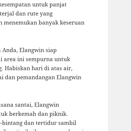
kesempatan untuk panjat
terjal dan rute yang
kan menemukan banyak keseruan
a Anda, Elangwin siap
 area ini sempurna untuk
 Habiskan hari di atas air,
amai dan pemandangan Elangwin
sana santai, Elangwin
uk berkemah dan piknik.
-bintang dan tertidur sambil