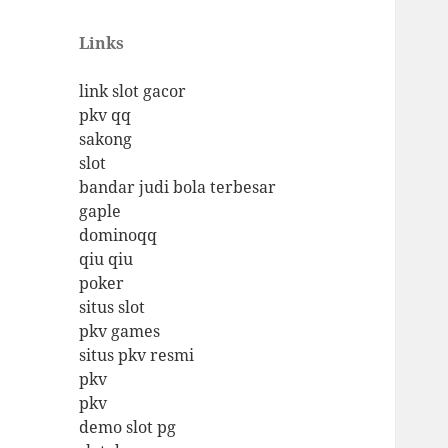
Links
link slot gacor
pkv qq
sakong
slot
bandar judi bola terbesar
gaple
dominoqq
qiu qiu
poker
situs slot
pkv games
situs pkv resmi
pkv
pkv
demo slot pg