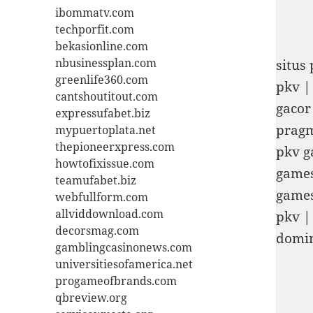
ibommatv.com
techporfit.com
bekasionline.com
nbusinessplan.com
situs
greenlife360.com
pkv
cantshoutitout.com
gacor 
expressufabet.biz
pragm
mypuertoplata.net
thepioneerxpress.com
pkv 
howtofixissue.com
game
teamufabet.biz
game
webfullform.com
allviddownload.com
pkv
decorsmag.com
domi
gamblingcasinonews.com
universitiesofamerica.net
progameofbrands.com
qbreview.org