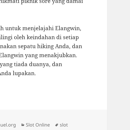
nikmati piknik sore yang damai
h untuk menjelajahi Elangwin,
ilingi oleh keindahan di setiap
enakan sepatu hiking Anda, dan
p Elangwin yang menakjubkan.
 yang tiada duanya, dan
Anda lupakan.
Categories
Tags
uel.org
Slot Online
slot