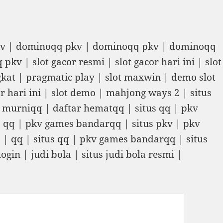
kv
|
dominoqq pkv
|
dominoqq pkv
|
dominoqq
q pkv
|
slot gacor resmi
|
slot gacor hari ini
|
slot
gkat
|
pragmatic play
|
slot maxwin
|
demo slot
r hari ini
|
slot demo
|
mahjong ways 2
|
situs
r murniqq
|
daftar hematqq
|
situs qq
|
pkv
s qq
|
pkv games bandarqq
|
situs pkv
|
pkv
9
|
qq
|
situs qq
|
pkv games bandarqq
|
situs
login
|
judi bola
|
situs judi bola resmi
|