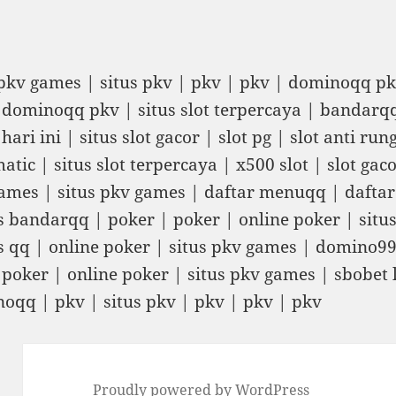
 pkv games
|
situs pkv
|
pkv
|
pkv
|
dominoqq p
|
dominoqq pkv
|
situs slot terpercaya
|
bandarq
hari ini
|
situs slot gacor
|
slot pg
|
slot anti run
atic
|
situs slot terpercaya
|
x500 slot
|
slot gaco
games
|
situs pkv games
|
daftar menuqq
|
dafta
s bandarqq
|
poker
|
poker
|
online poker
|
situ
s qq
|
online poker
|
situs pkv games
|
domino9
|
poker
|
online poker
|
situs pkv games
|
sbobet 
noqq
|
pkv
|
situs pkv
|
pkv
|
pkv
|
pkv
Proudly powered by WordPress