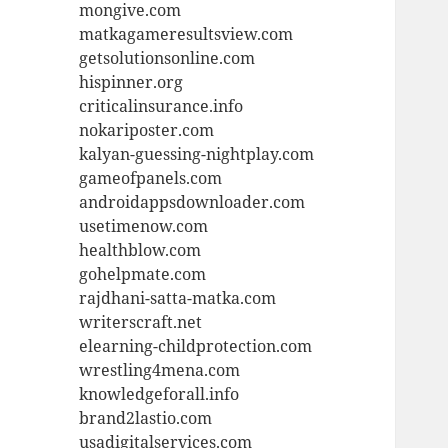
mongive.com
matkagameresultsview.com
getsolutionsonline.com
hispinner.org
criticalinsurance.info
nokariposter.com
kalyan-guessing-nightplay.com
gameofpanels.com
androidappsdownloader.com
usetimenow.com
healthblow.com
gohelpmate.com
rajdhani-satta-matka.com
writerscraft.net
elearning-childprotection.com
wrestling4mena.com
knowledgeforall.info
brand2lastio.com
usadigitalservices.com