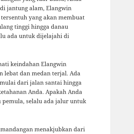
 di jantung alam, Elangwin
 tersentuh yang akan membuat
lang tinggi hingga danau
lu ada untuk dijelajahi di
mati keindahan Elangwin
 lebat dan medan terjal. Ada
 mulai dari jalan santai hingga
 ketahanan Anda. Apakah Anda
pemula, selalu ada jalur untuk
pemandangan menakjubkan dari