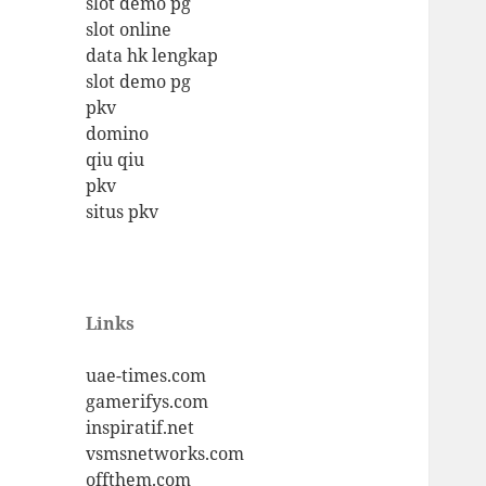
slot demo pg
slot online
data hk lengkap
slot demo pg
pkv
domino
qiu qiu
pkv
situs pkv
Links
uae-times.com
gamerifys.com
inspiratif.net
vsmsnetworks.com
offthem.com