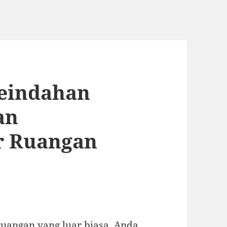
Keindahan
an
r Ruangan
ruangan yang luar biasa, Anda