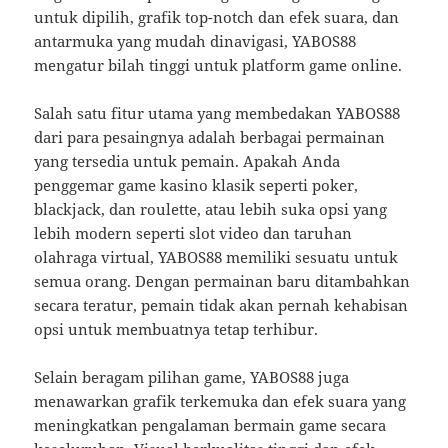
untuk dipilih, grafik top-notch dan efek suara, dan
antarmuka yang mudah dinavigasi, YABOS88
mengatur bilah tinggi untuk platform game online.
Salah satu fitur utama yang membedakan YABOS88
dari para pesaingnya adalah berbagai permainan
yang tersedia untuk pemain. Apakah Anda
penggemar game kasino klasik seperti poker,
blackjack, dan roulette, atau lebih suka opsi yang
lebih modern seperti slot video dan taruhan
olahraga virtual, YABOS88 memiliki sesuatu untuk
semua orang. Dengan permainan baru ditambahkan
secara teratur, pemain tidak akan pernah kehabisan
opsi untuk membuatnya tetap terhibur.
Selain beragam pilihan game, YABOS88 juga
menawarkan grafik terkemuka dan efek suara yang
meningkatkan pengalaman bermain game secara