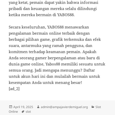
yang ketat, pemain dapat yakin bahwa informasi
pribadi dan keuangan mereka selalu dilindungi
ketika mereka bermain di YABOS88.
Secara keseluruhan, YABOS88 menawarkan
pengalaman bermain online terbaik dengan
berbagai pilihan game, grafik terkemuka dan efek
suara, antarmuka yang ramah pengguna, dan
komitmen terhadap keamanan pemain. Apakah
Anda seorang gamer berpengalaman atau baru di
dunia game online, Yabos88 memiliki sesuatu untuk
semua orang. Jadi mengapa menunggu? Daftar
untuk akun hari ini dan mulailah bermain untuk
kesempatan Anda untuk menang besar!
[ad_2]
Posted
Author
Categories
April 19, 2025
admin@ampajavierdemiguel.org
Slot
on
Tags
Online
slot