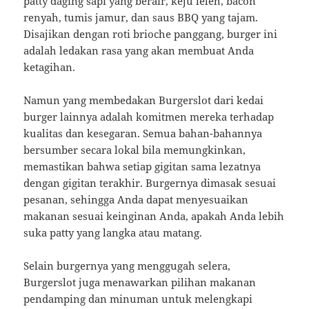
patty daging sapi yang berair, keju leleh, bacon
renyah, tumis jamur, dan saus BBQ yang tajam.
Disajikan dengan roti brioche panggang, burger ini
adalah ledakan rasa yang akan membuat Anda
ketagihan.
Namun yang membedakan Burgerslot dari kedai
burger lainnya adalah komitmen mereka terhadap
kualitas dan kesegaran. Semua bahan-bahannya
bersumber secara lokal bila memungkinkan,
memastikan bahwa setiap gigitan sama lezatnya
dengan gigitan terakhir. Burgernya dimasak sesuai
pesanan, sehingga Anda dapat menyesuaikan
makanan sesuai keinginan Anda, apakah Anda lebih
suka patty yang langka atau matang.
Selain burgernya yang menggugah selera,
Burgerslot juga menawarkan pilihan makanan
pendamping dan minuman untuk melengkapi