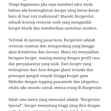
Tetapi bagaimana jika saya memberi tahu Anda
bahwa ada kemungkinan burger yang benar-benar
baru di luar roti tradisional? Masuki Burgerslot,
sebuah konsep restoran unik yang mengambil
burger klasik dan memberikan sentuhan modern.
Terletak di jantung pusat kota, Burgerslot adalah
restoran nyaman dan mengundang yang bangga
akan kreativitas dan inovasi. Menu ini menyajikan
beragam burger, masing-masing dengan profil rasa
dan penyajiannya yang unik. Dari burger yang
terinspirasi dari Asia dengan glasir teriyaki dan
potongan pangsit renyah hingga burger gaya
Meksiko dengan topping guacamole dan jalapeños,
selalu ada sesuatu untuk semua orang di Burgerslot.
Salah satu menu yang menonjol adalah “Burgerslot
Special”, burger menjulang tinggi yang diisi dengan