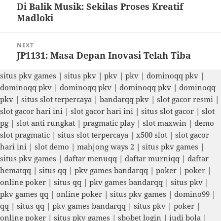
navigation
Di Balik Musik: Sekilas Proses Kreatif
Previous
Madloki
post:
NEXT
JP1131: Masa Depan Inovasi Telah Tiba
Next
post:
situs pkv games
|
situs pkv
|
pkv
|
pkv
|
dominoqq pkv
|
dominoqq pkv
|
dominoqq pkv
|
dominoqq pkv
|
dominoqq
pkv
|
situs slot terpercaya
|
bandarqq pkv
|
slot gacor resmi
|
slot gacor hari ini
|
slot gacor hari ini
|
situs slot gacor
|
slot
pg
|
slot anti rungkat
|
pragmatic play
|
slot maxwin
|
demo
slot pragmatic
|
situs slot terpercaya
|
x500 slot
|
slot gacor
hari ini
|
slot demo
|
mahjong ways 2
|
situs pkv games
|
situs pkv games
|
daftar menuqq
|
daftar murniqq
|
daftar
hematqq
|
situs qq
|
pkv games bandarqq
|
poker
|
poker
|
online poker
|
situs qq
|
pkv games bandarqq
|
situs pkv
|
pkv games qq
|
online poker
|
situs pkv games
|
domino99
|
qq
|
situs qq
|
pkv games bandarqq
|
situs pkv
|
poker
|
online poker
|
situs pkv games
|
sbobet login
|
judi bola
|