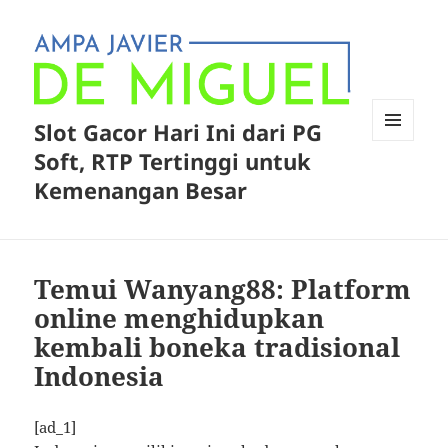
Slot Gacor Hari Ini dari PG
MENU
Soft, RTP Tertinggi untuk
AND
WIDGETS
Kemenangan Besar
Temui Wanyang88: Platform
online menghidupkan
kembali boneka tradisional
Indonesia
[ad_1]