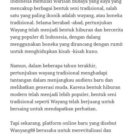
Indonesia memiliki warisan budaya yang kaya yang
mencakup berbagai bentuk seni tradisional, salah
satu yang paling ikonik adalah wayang, atau boneka
tradisional. Selama berabad -abad, pertunjukan
Wayang telah menjadi bentuk hiburan dan bercerita
yang populer di Indonesia, dengan dalang
menggunakan boneka yang dirancang dengan rumit
untuk menghidupkan kisah -kisah kuno.
Namun, dalam beberapa tahun terakhir,
pertunjukan wayang tradisional menghadapi
tantangan dalam menjangkau audiens baru dan
melibatkan generasi muda. Karena bentuk hiburan
modern telah menjadi lebih populer, bentuk seni
tradisional seperti Wayang telah berjuang untuk
bersaing untuk mendapatkan perhatian.
Tapi sekarang, platform online baru yang disebut
Wanyang88 berusaha untuk merevitalisasi dan